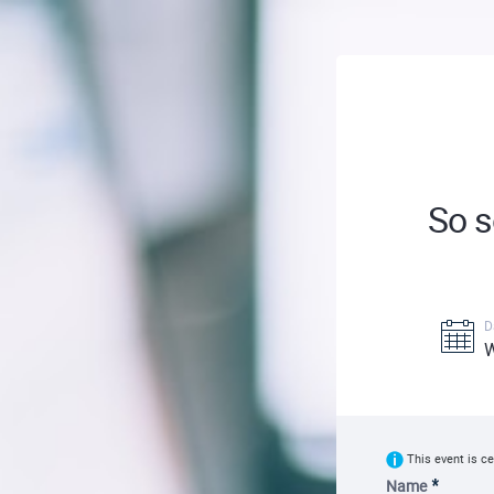
So 
D
W
This event is ce
Name