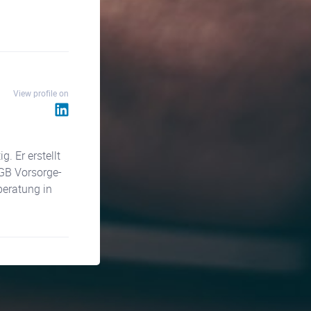
View profile on
ellt
GB Vorsorge-
beratung in