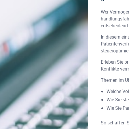
Wer Vermögen 
handlungsfähig
entscheidend
In diesem ein
Patientenverf
steueroptimi
Erleben Sie p
Konflikte ve
Themen im Üb
Welche Vol
Wie Sie st
Wie Sie Pa
So schaffen Si