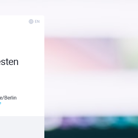
EN
sten
e/Berlin
e