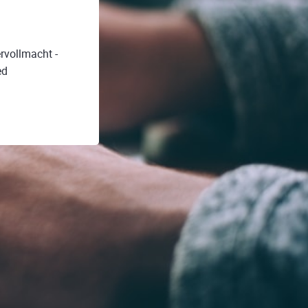
rvollmacht -
ed