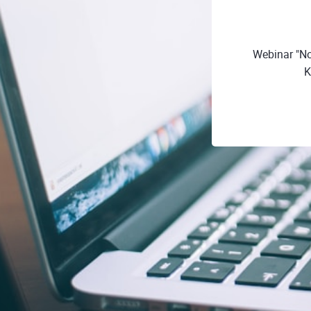
Webinar "No
K